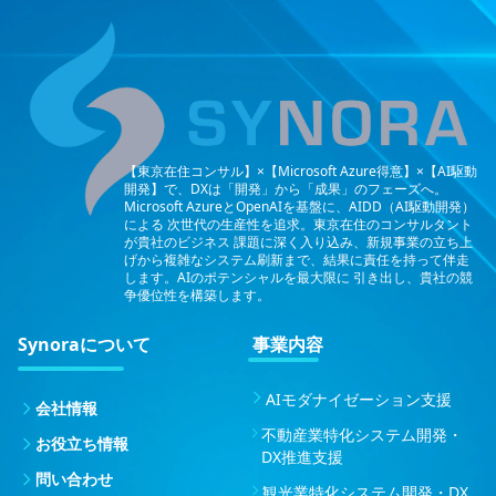
【東京在住コンサル】×【Microsoft Azure得意】×【AI駆動
開発】で、DXは「開発」から「成果」のフェーズへ。
Microsoft AzureとOpenAIを基盤に、AIDD（AI駆動開発）
による
次世代の生産性を追求。東京在住のコンサルタント
が貴社のビジネス
課題に深く入り込み、新規事業の立ち上
げから複雑なシステム刷新まで、結果に責任を持って伴走
します。AIのポテンシャルを最大限に
引き出し、貴社の競
争優位性を構築します。
Synoraについて
事業内容
AIモダナイゼーション支援
会社情報
不動産業特化システム開発・
お役立ち情報
DX推進支援
問い合わせ
観光業特化システム開発・DX