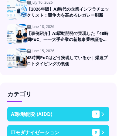
July 10, 2026
【2026年版】AI時代の企業インフラチェッ
クリスト：競争力を高めるレガシー刷新
June 18, 2026
【事例紹介】AI駆動開発で実現した「48時
間PoC」――大手企業の新規事業検証を高
速化
June 15, 2026
48時間PoCはどう実現しているか｜爆速プ
ロトタイピングの裏側
カテゴリ
AI駆動開発 (AIDD)
7
ITモダナイゼーション
9