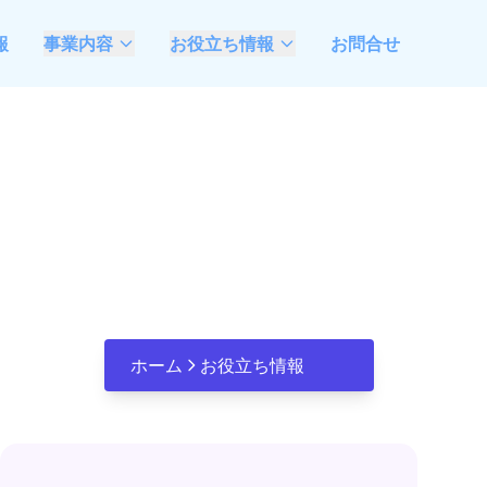
報
事業内容
お役立ち情報
お問合せ
AIモダナイゼーション
最新情報
支援
ベトナムソフトウェア
や基
不動産業特化システム
開発委託ガイド
開発・DX推進支援
観光業特化システム開
発・DX推進支援
Microsoft Azure &
Open AI活用、システ
ホーム
お役立ち情報
ム開発推進支援
成果コミットのラボ型
開発