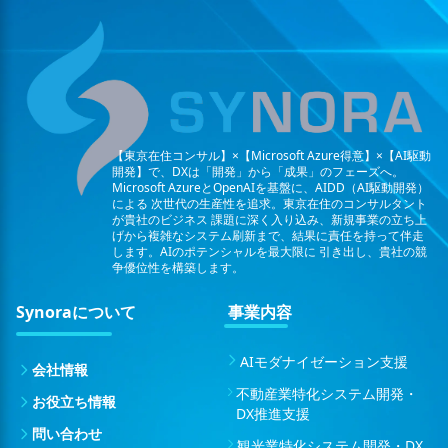
【東京在住コンサル】×【Microsoft Azure得意】×【AI駆動
開発】で、DXは「開発」から「成果」のフェーズへ。
Microsoft AzureとOpenAIを基盤に、AIDD（AI駆動開発）
による
次世代の生産性を追求。東京在住のコンサルタント
が貴社のビジネス
課題に深く入り込み、新規事業の立ち上
げから複雑なシステム刷新まで、結果に責任を持って伴走
します。AIのポテンシャルを最大限に
引き出し、貴社の競
争優位性を構築します。
Synoraについて
事業内容
AIモダナイゼーション支援
会社情報
不動産業特化システム開発・
お役立ち情報
DX推進支援
問い合わせ
観光業特化システム開発・DX