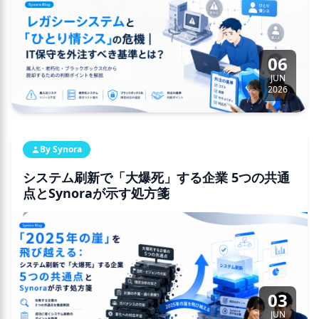
06
JUN
2026
By Synora
システム刷新で「大爆死」する企業 5つの共通
点とSynoraが示す処方箋
03
JUN