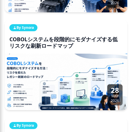
2026
By Synora
COBOLシステムを段階的にモダナイズする低
リスクな刷新ロードマップ
28
MAY
2026
By Synora