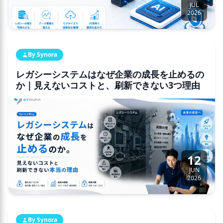
JUL
2026
By Synora
レガシーシステムはなぜ企業の成長を止めるの
か｜見えないコストと、刷新できない3つ理由
12
JUN
2026
By Synora