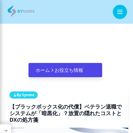
ホーム
ITモダナイゼーション
企業情報
事業内容
ホーム
お役立ち情報
お役立ち情報
By Synora
お問合せ
【ブラックボックス化の代償】ベテラン退職で
システムが「暗黒化」？放置の隠れたコストと
DXの処方箋
→