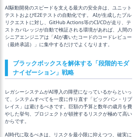
AI駆動開発のスピードを支える最大の安全弁は、ユニット
テストおよびE2Eテストの自動化です。 AIが生成したプル
リクエストに対し、GitHub Actions等のCI/CDが走り、テ
ストカバレッジが自動で検証される環境があれば、人間の
シニアエンジニアは「AIが書いたコードのコードレビュー
（最終承認）」に集中するだけでよくなります。
ブラックボックスを解体する「段階的モダ
ナイゼーション」戦略
レガシーシステムがAI導入の障壁になっているからといっ
て、システムすべてを一度に作り直す「ビッグバン・リプ
レイス」は避けるべきです。巨額の予算と数年の歳月を費
やした挙句、プロジェクトが頓挫するリスクが極めて高い
からです。
AI時代に取るべきは、リスクを最小限に抑えつつ、確実に