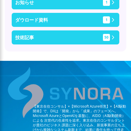
お知らせ
1
ダウロード資料
1
技術記事
50
【東京在住コンサル】×【Microsoft Azure得意】×【AI駆動
開発】で、DXは「開発」から「成果」のフェーズへ。
Microsoft AzureとOpenAIを基盤に、AIDD（AI駆動開発）
による
次世代の生産性を追求。東京在住のコンサルタント
が貴社のビジネス
課題に深く入り込み、新規事業の立ち上
げから複雑なシステム刷新まで、結果に責任を持って伴走