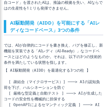
自コード」を渡されたAIは、推論の根拠を失い、AIならで
はの生産性を1ミリも発揮できません。
AI駆動開発（AIDD）を可能にする「AIレ
ディなコードベース」3つの条件
では、AIが自律的にコードを書き換え、バグを修正し、新
機能を実装できる「AIレディ（AI-Ready）」なコードベ
ースとはどのようなものか。それは、以下の3つの技術的
条件を満たしている状態を指します。
【 AI駆動開発（AIDD）を最適化する3つの柱 】

  [ 疎結合（マイクロサービス）] ───> AIの認知負
荷を下げ、ハルシネーションを防ぐ

  [ 厳格な型定義と自動テスト ] ───> AIが生成した
コードの安全性を機械的に担保する

  [ OpenAPIによるセマンティック定義 ] ───> AI