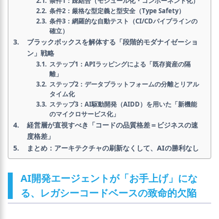
条件1：疎結合（モジュール化・コンポーネント化）
条件2：厳格な型定義と型安全（Type Safety）
条件3：網羅的な自動テスト（CI/CDパイプラインの
確立）
ブラックボックスを解体する「段階的モダナイゼーショ
ン」戦略
ステップ1：APIラッピングによる「既存資産の隔
離」
ステップ2：データプラットフォームの分離とリアル
タイム化
ステップ3：AI駆動開発（AIDD）を用いた「新機能
のマイクロサービス化」
経営層が直視すべき「コードの品質格差＝ビジネスの速
度格差」
まとめ：アーキテクチャの刷新なくして、AIの勝利なし
AI開発エージェントが「お手上げ」にな
る、レガシーコードベースの致命的欠陥