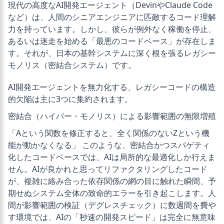
現代の高度なAI開発エージェント（DevinやClaude Code
など）は、人間のシニアエンジニアに匹敵するコード理解
力を持っています。しかし、彼らが例外なく稼働を停止、
あるいは迷走を始める「最悪のコードベース」が存在しま
す。それが、日本の基幹システムに深く根を張るレガシー
モノリス（密結合システム）です。
AI開発エージェントを無力化する、レガシーコードの構造
的欠陥は主に3つに集約されます。
密結合（ハイパー・モノリス）による影響範囲の無限増殖
「Aという関数を修正すると、全く関係のないZという機
能が動かなくなる」 このような、密結合かつスパゲティ
化したコードベースでは、AIは局所的な最適化しか行えま
せん。AIが良かれと思ってリファクタリングしたコード
が、複雑に絡み合った依存関係の網の目に触れた瞬間、予
期せぬシステム全体の致命的エラーを引き起こします。人
間が影響範囲の検証（デグレスチェック）に数週間を費や
す環境では、AIの「秒速の開発スピード」は完全に無意味