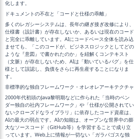
化します。
ドキュメントの不在と「コードと仕様の乖離」
多くのレガシーシステムは、長年の継ぎ接ぎ改修により、
仕様書（設計書）が存在しないか、あるいは現在のコード
と完全に乖離しています。AIにコードベース全体を読み込
ませても、「このコードが、ビジネスロジックとしてどの
ような『意図』で書かれたのか」を紐解くコンテキスト
（文脈）が存在しないため、AIは「動いているバグ」を仕
様として誤認し、負債をさらに再生産することになりま
す。
非標準的な独自フレームワーク・オレオレアーキテクチャ
2000年代初頭のJava黎明期などに作られた「当時のベン
ダー独自の社内フレームワーク」や「仕様が公開されてい
ないクローズドなライブラリ」に依存したコード資産は、
AIの最大の弱点です。AIの知能は、オープンな世界中の膨
大なソースコード（GitHub等）を学習することで成り立
っています。Web上に情報が一切ない「ガラパゴスな独