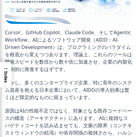
Cursor、GitHub Copilot、Claude Code、そしてAgentic
Workflow。AIによるソフトウェア開発（AIDD：AI-
Driven Development）は、プログラミングのパラダイム
を根底から変えつつあります。理論上、これらのツールは
開発スピードを数倍から数十倍に加速させ、企業の内製化
→
を劇的に推進するはずです。
Index
しかし、多くのエンタープライズ企業、特に長年のシステ
ム資産を抱える日本企業において、AIDDの導入効果は驚
くほど限定的なものに留まっています。
原因はAIの性能不足ではなく、対象となる既存コードベー
スの構造（アーキテクチャ）にあります。 AIに複雑なス
パゲティコードを読み込ませても、文脈の限界（コンテキ
ストウィンドウの枯渇）や依存関係の複雑さから、ハルシ