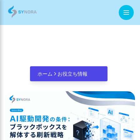
AI駆動開発の条件：ブラックボック
ホーム
スを解体する刷新戦略
企業情報
事業内容
ホーム
お役立ち情報
お役立ち情報
お問合せ