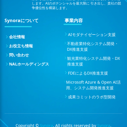
します。AIのポテンシャルを最大限に
引き出し、貴社の競
争優位性を構築します。
Synoraについて
事業内容
AIモダナイゼーション支援
会社情報
不動産業特化システム開発・
お役立ち情報
DX推進支援
問い合わせ
観光業特化システム開発・DX
NALホールディングス
推進支援
FDEによるDX推進支援
Microsoft Azure & Open AI活
用、システム開発推進支援
成果コミットのラボ型開発
Copyright ©
Synora
. All rights reserved by
Synora
.