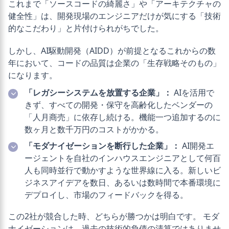
これまで「ソースコードの綺麗さ」や「アーキテクチャの
健全性」は、開発現場のエンジニアだけが気にする「技術
的なこだわり」と片付けられがちでした。
しかし、AI駆動開発（AIDD）が前提となるこれからの数
年において、コードの品質は企業の「生存戦略そのもの」
になります。
「レガシーシステムを放置する企業」：
AIを活用で
きず、すべての開発・保守を高齢化したベンダーの
「人月商売」に依存し続ける。機能一つ追加するのに
数ヶ月と数千万円のコストがかかる。
「モダナイゼーションを断行した企業」：
AI開発エ
ージェントを自社のインハウスエンジニアとして何百
人も同時並行で動かすような世界線に入る。新しいビ
ジネスアイデアを数日、あるいは数時間で本番環境に
デプロイし、市場のフィードバックを得る。
この2社が競合した時、どちらが勝つかは明白です。 モダ
ナイゼーションは、過去の技術的負債の清算ではありませ