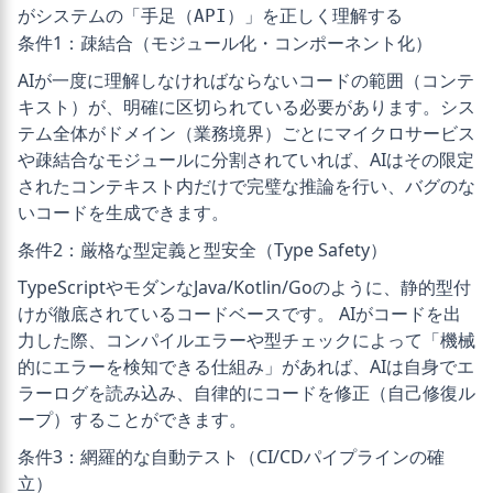
条件1：疎結合（モジュール化・コンポーネント化）
AIが一度に理解しなければならないコードの範囲（コンテ
キスト）が、明確に区切られている必要があります。シス
テム全体がドメイン（業務境界）ごとにマイクロサービス
や疎結合なモジュールに分割されていれば、AIはその限定
されたコンテキスト内だけで完璧な推論を行い、バグのな
いコードを生成できます。
条件2：厳格な型定義と型安全（Type Safety）
TypeScriptやモダンなJava/Kotlin/Goのように、静的型付
けが徹底されているコードベースです。 AIがコードを出
力した際、コンパイルエラーや型チェックによって「機械
的にエラーを検知できる仕組み」があれば、AIは自身でエ
ラーログを読み込み、自律的にコードを修正（自己修復ル
ープ）することができます。
条件3：網羅的な自動テスト（CI/CDパイプラインの確
立）