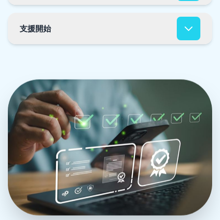
プローチを設計します。
ご提案内容にご納得いただけましたら、正式に契約
を締結し、プロジェクトチームを組成します。貴社
支援開始
のニーズに最適なスキルを持つ専門家をアサインし
ます。
プロジェクトがスタートします。開発、運用、改善
のサイクルを通じて、継続的に貴社のDX推進をサ
ポートします。定期的なレビューと柔軟な対応で、
確実に成果を出します。