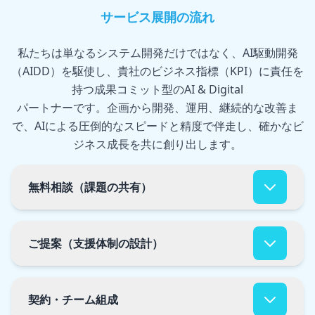
サービス展開の流れ
私たちは単なるシステム開発だけではなく、AI駆動開発
（AIDD）を駆使し、貴社のビジネス指標（KPI）に責任を
持つ成果コミット型のAI & Digital
パートナーです。企画から開発、運用、継続的な改善ま
で、AIによる圧倒的なスピードと精度で伴走し、確かなビ
ジネス成長を共に創り出します。
無料相談（課題の共有）
まずは貴社の現状や課題をお聞かせください。無料
相談では、ビジネス目標や技術的な課題を共有し、
ご提案（支援体制の設計）
最適なソリューションの方向性を一緒に探ります。
課題分析に基づき、具体的なソリューションと支援
体制をご提案します。プロジェクトのスコープ、ス
契約・チーム組成
ケジュール、必要なリソースを明確にし、最適なア