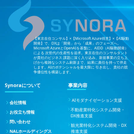
【東京在住コンサル】×【Microsoft Azure得意】×【AI駆動
開発】で、DXは「開発」から「成果」のフェーズへ。
Microsoft AzureとOpenAIを基盤に、AIDD（AI駆動開発）
による
次世代の生産性を追求。東京在住のコンサルタント
が貴社のビジネス
課題に深く入り込み、新規事業の立ち上
げから複雑なシステム刷新まで、結果に責任を持って伴走
します。AIのポテンシャルを最大限に
引き出し、貴社の競
争優位性を構築します。
Synoraについて
事業内容
AIモダナイゼーション支援
会社情報
不動産業特化システム開発・
お役立ち情報
DX推進支援
問い合わせ
観光業特化システム開発・DX
NALホールディングス
推進支援