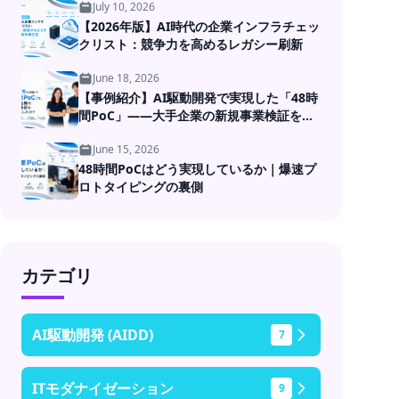
July 10, 2026
【2026年版】AI時代の企業インフラチェッ
クリスト：競争力を高めるレガシー刷新
June 18, 2026
【事例紹介】AI駆動開発で実現した「48時
間PoC」――大手企業の新規事業検証を高
速化
June 15, 2026
48時間PoCはどう実現しているか｜爆速プ
ロトタイピングの裏側
カテゴリ
AI駆動開発 (AIDD)
7
ITモダナイゼーション
9