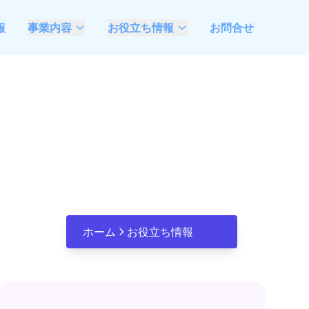
報
事業内容
お役立ち情報
お問合せ
AIモダナイゼーション
最新情報
支援
ベトナムソフトウェア
不動産業特化システム
開発委託ガイド
開発・DX推進支援
観光業特化システム開
発・DX推進支援
FDEによるDX推進支援
ホーム
お役立ち情報
Microsoft Azure &
Open AI活用、システ
ム開発推進支援
成果コミットのラボ型