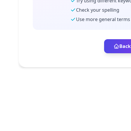
Try using different keyw
Check your spelling
Use more general terms
Back 