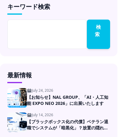
キーワード検索
開発
検
索
最新情報
July 24, 2026
【お知らせ】NAL GROUP、「AI・人工知
能 EXPO NEO 2026」に出展いたします
July 14, 2026
【ブラックボックス化の代償】ベテラン退
職でシステムが「暗黒化」？放置の隠れた
コストとDXの処方箋