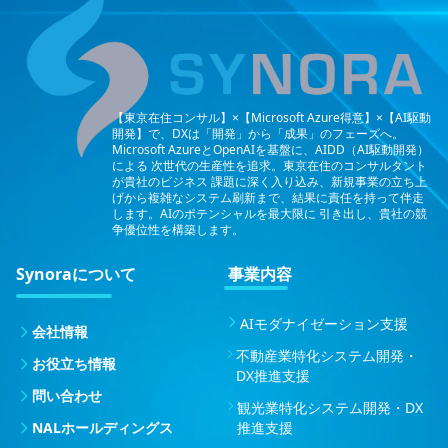
【東京在住コンサル】×【Microsoft Azure得意】×【AI駆動
開発】で、DXは「開発」から「成果」のフェーズへ。
Microsoft AzureとOpenAIを基盤に、AIDD（AI駆動開発）
による
次世代の生産性を追求。東京在住のコンサルタント
が貴社のビジネス
課題に深く入り込み、新規事業の立ち上
げから複雑なシステム刷新まで、結果に責任を持って伴走
します。AIのポテンシャルを最大限に
引き出し、貴社の競
争優位性を構築します。
Synoraについて
事業内容
AIモダナイゼーション支援
会社情報
不動産業特化システム開発・
お役立ち情報
DX推進支援
問い合わせ
観光業特化システム開発・DX
NALホールディングス
推進支援