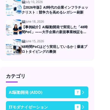
July 10, 2026
【2026年版】AI時代の企業インフラチェッ
クリスト：競争力を高めるレガシー刷新
June 18, 2026
【事例紹介】AI駆動開発で実現した「48時
間PoC」――大手企業の新規事業検証を高
速化
June 15, 2026
48時間PoCはどう実現しているか｜爆速プ
ロトタイピングの裏側
カテゴリ
AI駆動開発 (AIDD)
7
ITモダナイゼーション
9