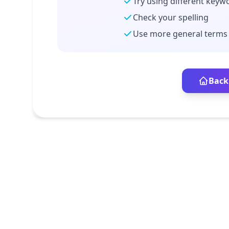
Try using different keyw
Check your spelling
Use more general terms
Back 