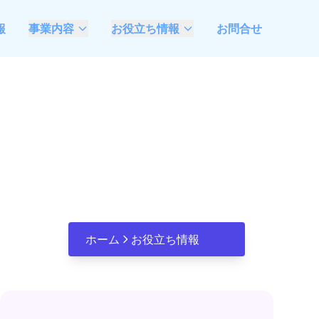
報
事業内容
お役立ち情報
お問合せ
AIモダナイゼーション
最新情報
支援
ベトナムソフトウェア
不動産業特化システム
開発委託ガイド
開発・DX推進支援
観光業特化システム開
発・DX推進支援
AIエージェント開発 &
FDE伴走支援
ホーム
お役立ち情報
Microsoft Azure &
Open AI活用、システ
ム開発推進支援