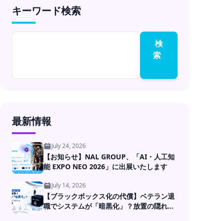
キーワード検索
開発
検
索
最新情報
July 24, 2026
【お知らせ】NAL GROUP、「AI・人工知
能 EXPO NEO 2026」に出展いたします
July 14, 2026
【ブラックボックス化の代償】ベテラン退
職でシステムが「暗黒化」？放置の隠れた
コストとDXの処方箋