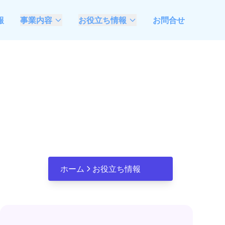
報
事業内容
お役立ち情報
お問合せ
AIモダナイゼーション
最新情報
支援
ベトナムソフトウェア
不動産業特化システム
開発委託ガイド
開発・DX推進支援
観光業特化システム開
発・DX推進支援
FDEによるDX推進支援
ホーム
お役立ち情報
Microsoft Azure &
Open AI活用、システ
ム開発推進支援
成果コミットのラボ型