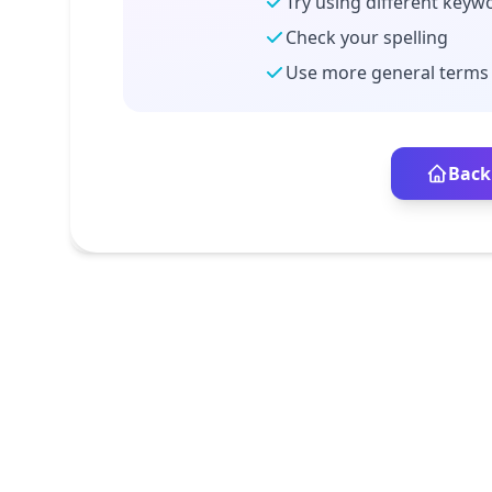
Try using different keyw
Check your spelling
Use more general terms
Back 