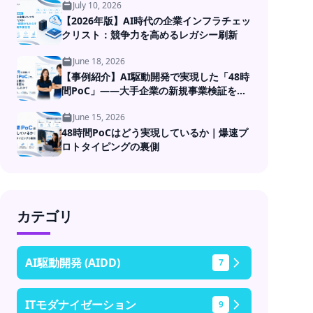
July 10, 2026
【2026年版】AI時代の企業インフラチェッ
クリスト：競争力を高めるレガシー刷新
June 18, 2026
【事例紹介】AI駆動開発で実現した「48時
間PoC」――大手企業の新規事業検証を高
速化
June 15, 2026
48時間PoCはどう実現しているか｜爆速プ
ロトタイピングの裏側
カテゴリ
AI駆動開発 (AIDD)
7
ITモダナイゼーション
9