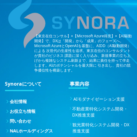
【東京在住コンサル】×【Microsoft Azure得意】×【AI駆動
開発】で、DXは「開発」から「成果」のフェーズへ。
Microsoft AzureとOpenAIを基盤に、AIDD（AI駆動開発）
による
次世代の生産性を追求。東京在住のコンサルタント
が貴社のビジネス
課題に深く入り込み、新規事業の立ち上
げから複雑なシステム刷新まで、結果に責任を持って伴走
します。AIのポテンシャルを最大限に
引き出し、貴社の競
争優位性を構築します。
Synoraについて
事業内容
AIモダナイゼーション支援
会社情報
不動産業特化システム開発・
お役立ち情報
DX推進支援
問い合わせ
観光業特化システム開発・DX
NALホールディングス
推進支援