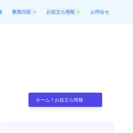
報
事業内容
お役立ち情報
お問合せ
AIモダナイゼーション
最新情報
支援
ベトナムソフトウェア
不動産業特化システム
開発委託ガイド
開発・DX推進支援
観光業特化システム開
発・DX推進支援
AIエージェント開発 &
FDE伴走支援
ホーム
お役立ち情報
Microsoft Azure &
Open AI活用、システ
ム開発推進支援