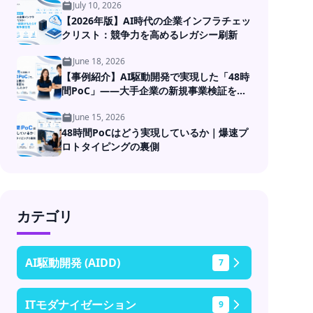
July 10, 2026
【2026年版】AI時代の企業インフラチェッ
クリスト：競争力を高めるレガシー刷新
June 18, 2026
【事例紹介】AI駆動開発で実現した「48時
間PoC」――大手企業の新規事業検証を高
速化
June 15, 2026
48時間PoCはどう実現しているか｜爆速プ
ロトタイピングの裏側
カテゴリ
AI駆動開発 (AIDD)
7
ITモダナイゼーション
9