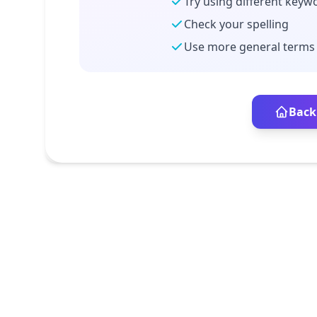
Try using different keyw
Check your spelling
Use more general terms
Back 