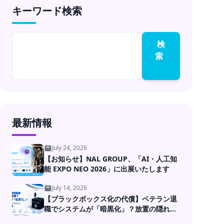
キーワード検索
成果コミットのラボ型
開発
検
索
最新情報
July 24, 2026
【お知らせ】NAL GROUP、「AI・人工知
能 EXPO NEO 2026」に出展いたします
July 14, 2026
【ブラックボックス化の代償】ベテラン退
職でシステムが「暗黒化」？放置の隠れた
コストとDXの処方箋