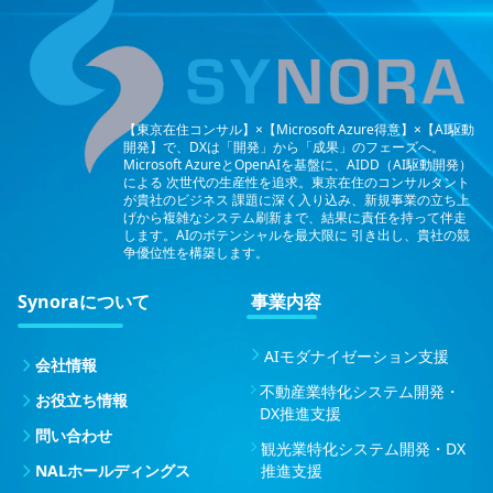
【東京在住コンサル】×【Microsoft Azure得意】×【AI駆動
開発】で、DXは「開発」から「成果」のフェーズへ。
Microsoft AzureとOpenAIを基盤に、AIDD（AI駆動開発）
による
次世代の生産性を追求。東京在住のコンサルタント
が貴社のビジネス
課題に深く入り込み、新規事業の立ち上
げから複雑なシステム刷新まで、結果に責任を持って伴走
します。AIのポテンシャルを最大限に
引き出し、貴社の競
争優位性を構築します。
Synoraについて
事業内容
AIモダナイゼーション支援
会社情報
不動産業特化システム開発・
お役立ち情報
DX推進支援
問い合わせ
観光業特化システム開発・DX
NALホールディングス
推進支援