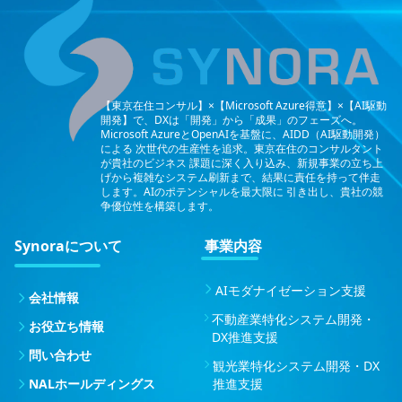
【東京在住コンサル】×【Microsoft Azure得意】×【AI駆動
開発】で、DXは「開発」から「成果」のフェーズへ。
Microsoft AzureとOpenAIを基盤に、AIDD（AI駆動開発）
による
次世代の生産性を追求。東京在住のコンサルタント
が貴社のビジネス
課題に深く入り込み、新規事業の立ち上
げから複雑なシステム刷新まで、結果に責任を持って伴走
します。AIのポテンシャルを最大限に
引き出し、貴社の競
争優位性を構築します。
Synoraについて
事業内容
AIモダナイゼーション支援
会社情報
不動産業特化システム開発・
お役立ち情報
DX推進支援
問い合わせ
観光業特化システム開発・DX
NALホールディングス
推進支援