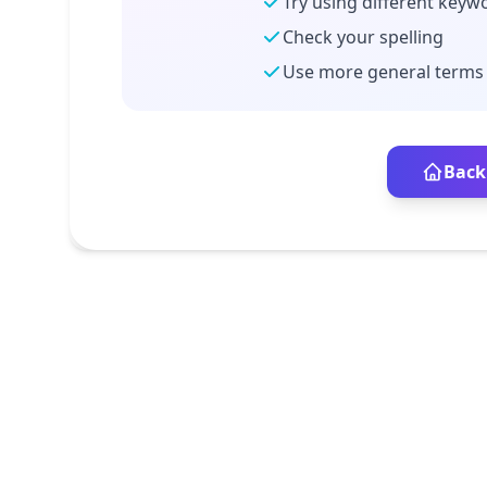
Try using different keyw
Check your spelling
Use more general terms
Back 