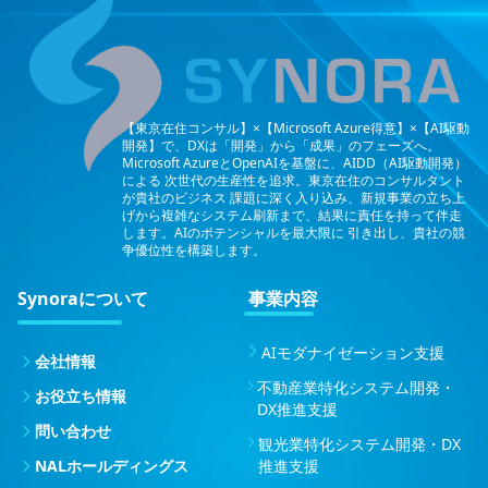
【東京在住コンサル】×【Microsoft Azure得意】×【AI駆動
開発】で、DXは「開発」から「成果」のフェーズへ。
Microsoft AzureとOpenAIを基盤に、AIDD（AI駆動開発）
による
次世代の生産性を追求。東京在住のコンサルタント
が貴社のビジネス
課題に深く入り込み、新規事業の立ち上
げから複雑なシステム刷新まで、結果に責任を持って伴走
します。AIのポテンシャルを最大限に
引き出し、貴社の競
争優位性を構築します。
Synoraについて
事業内容
AIモダナイゼーション支援
会社情報
不動産業特化システム開発・
お役立ち情報
DX推進支援
問い合わせ
観光業特化システム開発・DX
NALホールディングス
推進支援