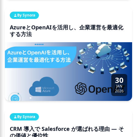
By Synora
AzureとOpenAIを活用し、企業運営を最適化
する方法
30
JAN
2026
By Synora
CRM 導入で Salesforce が選ばれる理由 ― そ
の価値と優位性