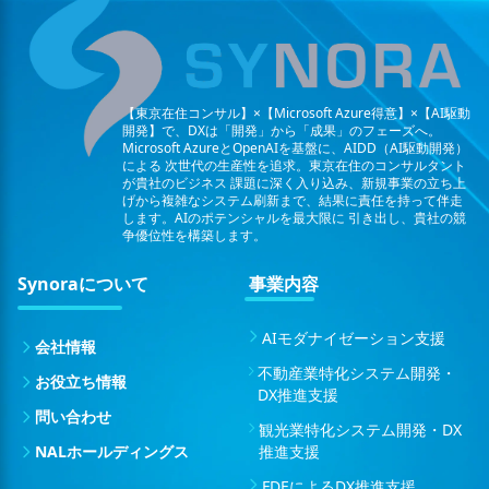
【東京在住コンサル】×【Microsoft Azure得意】×【AI駆動
開発】で、DXは「開発」から「成果」のフェーズへ。
Microsoft AzureとOpenAIを基盤に、AIDD（AI駆動開発）
による
次世代の生産性を追求。東京在住のコンサルタント
が貴社のビジネス
課題に深く入り込み、新規事業の立ち上
げから複雑なシステム刷新まで、結果に責任を持って伴走
します。AIのポテンシャルを最大限に
引き出し、貴社の競
争優位性を構築します。
Synoraについて
事業内容
AIモダナイゼーション支援
会社情報
不動産業特化システム開発・
お役立ち情報
DX推進支援
問い合わせ
観光業特化システム開発・DX
NALホールディングス
推進支援
FDEによるDX推進支援