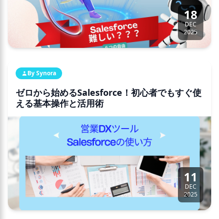
18
DEC
2025
By Synora
ゼロから始めるSalesforce！初心者でもすぐ使
える基本操作と活用術
11
DEC
2025