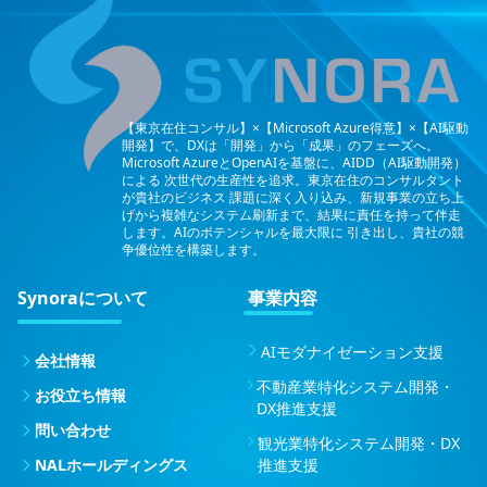
【東京在住コンサル】×【Microsoft Azure得意】×【AI駆動
開発】で、DXは「開発」から「成果」のフェーズへ。
Microsoft AzureとOpenAIを基盤に、AIDD（AI駆動開発）
による
次世代の生産性を追求。東京在住のコンサルタント
が貴社のビジネス
課題に深く入り込み、新規事業の立ち上
げから複雑なシステム刷新まで、結果に責任を持って伴走
します。AIのポテンシャルを最大限に
引き出し、貴社の競
争優位性を構築します。
Synoraについて
事業内容
AIモダナイゼーション支援
会社情報
不動産業特化システム開発・
お役立ち情報
DX推進支援
問い合わせ
観光業特化システム開発・DX
NALホールディングス
推進支援