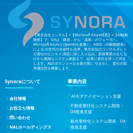
【東京在住コンサル】×【Microsoft Azure得意】×【AI駆動
開発】で、DXは「開発」から「成果」のフェーズへ。
Microsoft AzureとOpenAIを基盤に、AIDD（AI駆動開発）
による
次世代の生産性を追求。東京在住のコンサルタント
が貴社のビジネス
課題に深く入り込み、新規事業の立ち上
げから複雑なシステム刷新まで、結果に責任を持って伴走
します。AIのポテンシャルを最大限に
引き出し、貴社の競
争優位性を構築します。
Synoraについて
事業内容
AIモダナイゼーション支援
会社情報
不動産業特化システム開発・
お役立ち情報
DX推進支援
問い合わせ
観光業特化システム開発・DX
NALホールディングス
推進支援