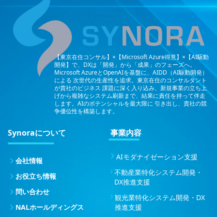
【東京在住コンサル】×【Microsoft Azure得意】×【AI駆動
開発】で、DXは「開発」から「成果」のフェーズへ。
Microsoft AzureとOpenAIを基盤に、AIDD（AI駆動開発）
による
次世代の生産性を追求。東京在住のコンサルタント
が貴社のビジネス
課題に深く入り込み、新規事業の立ち上
げから複雑なシステム刷新まで、結果に責任を持って伴走
します。AIのポテンシャルを最大限に
引き出し、貴社の競
争優位性を構築します。
Synoraについて
事業内容
AIモダナイゼーション支援
会社情報
不動産業特化システム開発・
お役立ち情報
DX推進支援
問い合わせ
観光業特化システム開発・DX
NALホールディングス
推進支援