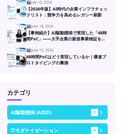
July 10, 2026
【2026年版】AI時代の企業インフラチェッ
クリスト：競争力を高めるレガシー刷新
June 18, 2026
【事例紹介】AI駆動開発で実現した「48時
間PoC」――大手企業の新規事業検証を高
速化
June 15, 2026
48時間PoCはどう実現しているか｜爆速プ
ロトタイピングの裏側
カテゴリ
AI駆動開発 (AIDD)
7
ITモダナイゼーション
9