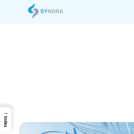
知らない企業か
ル時代に必須の
略本
→
Index