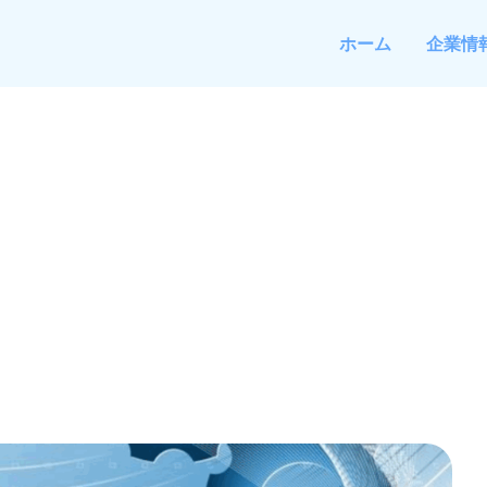
ホーム
企業情
ら潰れていく――デジ
「学習する組織」完全