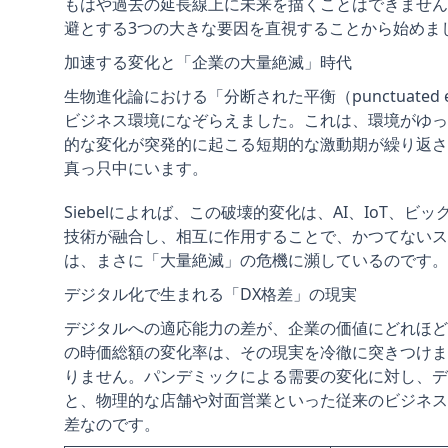
もはや過去の延長線上に未来を描くことはできません
避とする3つの大きな要因を直視することから始めま
加速する変化と「企業の大量絶滅」時代
生物進化論における「分断された平衡（punctuated equ
ビジネス環境になぞらえました。これは、環境がゆっ
的な変化が突発的に起こる短期的な激動期が繰り返さ
真っ只中にいます。
Siebelによれば、この破壊的変化は、AI、IoT
技術が融合し、相互に作用することで、かつてないス
は、まさに「大量絶滅」の危機に瀕しているのです。
デジタル化で生まれる「DX格差」の現実
デジタルへの適応能力の差が、企業の価値にどれほどの
の時価総額の変化率は、その現実を冷徹に突きつけます。
りません。パンデミックによる需要の変化に対し、デ
と、物理的な店舗や対面営業といった従来のビジネス
差なのです。