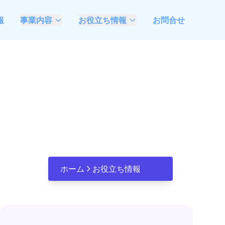
報
事業内容
お役立ち情報
お問合せ
AIモダナイゼーション
最新情報
支援
タ
ベトナムソフトウェア
不動産業特化システム
開発委託ガイド
攻
開発・DX推進支援
観光業特化システム開
発・DX推進支援
AIエージェント開発 &
FDE伴走支援
ホーム
お役立ち情報
Microsoft Azure &
Open AI活用、システ
ム開発推進支援