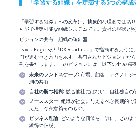
「学習する組織」を定義する5つの構成
「学習する組織」への変革は、抽象的な理念ではあり
可能で構築可能な組織システムです。貴社の現状と照
ビジョンの共有：組織の羅針盤
David Rogersが『DX Roadmap』で指摘
門が進むべき方向を示す「共有されたビジョン」から
割を果たします。このビジョンには、以下の4つの要
未来のランドスケープ:
市場、顧客、テクノロジ
測の共有。
自社の勝つ権利:
競合他社にはない、自社独自の
ノーススター:
組織が社会に与えるべき長期的で
えた、存在意義そのもの。
ビジネス理論:
どのような価値を、誰に、どのよ
獲得の仮説。