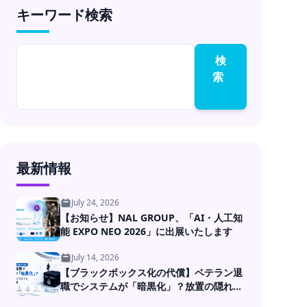
キーワード検索
成果コミットのラボ型
開発
検
索
最新情報
July 24, 2026
【お知らせ】NAL GROUP、「AI・人工知
能 EXPO NEO 2026」に出展いたします
July 14, 2026
【ブラックボックス化の代償】ベテラン退
職でシステムが「暗黒化」？放置の隠れた
コストとDXの処方箋