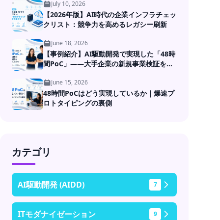
July 10, 2026
【2026年版】AI時代の企業インフラチェッ
クリスト：競争力を高めるレガシー刷新
June 18, 2026
【事例紹介】AI駆動開発で実現した「48時
間PoC」――大手企業の新規事業検証を高
速化
June 15, 2026
48時間PoCはどう実現しているか｜爆速プ
ロトタイピングの裏側
カテゴリ
AI駆動開発 (AIDD)
7
ITモダナイゼーション
9