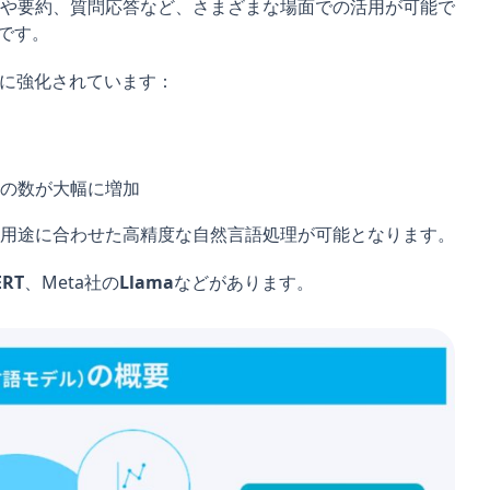
や要約、質問応答など、さまざまな場面での活用が可能で
称です。
幅に強化されています：
の数が大幅に増加
用途に合わせた高精度な自然言語処理が可能となります。
ERT
、Meta社の
Llama
などがあります。