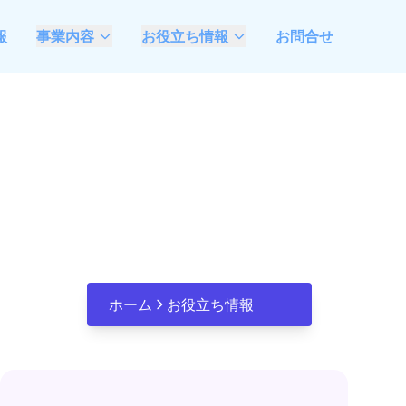
報
事業内容
お役立ち情報
お問合せ
AIモダナイゼーション
最新情報
支援
ベトナムソフトウェア
？
不動産業特化システム
開発委託ガイド
開発・DX推進支援
説
観光業特化システム開
発・DX推進支援
AIエージェント開発 &
FDE伴走支援
ホーム
お役立ち情報
Microsoft Azure &
Open AI活用、システ
ム開発推進支援