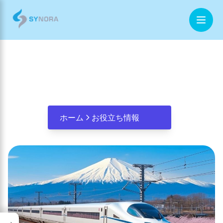
観光業の未来をつくるDX：デジタル
ホーム
が導く新しい旅のカタチ
企業情報
事業内容
ホーム
お役立ち情報
お役立ち情報
お問合せ
→