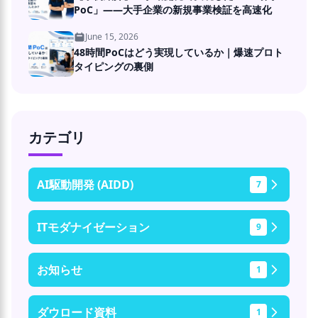
PoC」――大手企業の新規事業検証を高速化
June 15, 2026
48時間PoCはどう実現しているか｜爆速プロト
タイピングの裏側
カテゴリ
AI駆動開発 (AIDD)
7
ITモダナイゼーション
9
お知らせ
1
ダウロード資料
1