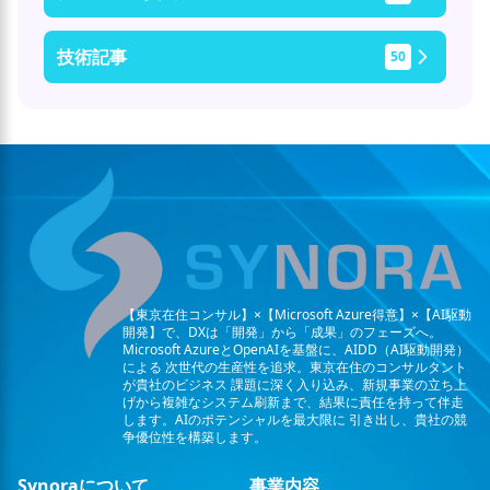
技術記事
50
【東京在住コンサル】×【Microsoft Azure得意】×【AI駆動
開発】で、DXは「開発」から「成果」のフェーズへ。
Microsoft AzureとOpenAIを基盤に、AIDD（AI駆動開発）
による
次世代の生産性を追求。東京在住のコンサルタント
が貴社のビジネス
課題に深く入り込み、新規事業の立ち上
げから複雑なシステム刷新まで、結果に責任を持って伴走
します。AIのポテンシャルを最大限に
引き出し、貴社の競
争優位性を構築します。
Synoraについて
事業内容