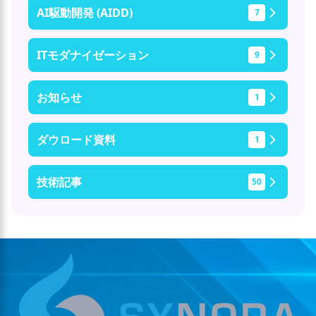
AI駆動開発 (AIDD)
7
ITモダナイゼーション
9
お知らせ
1
ダウロード資料
1
技術記事
50