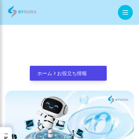
「未来の旅行がここに！AR・VR・AI
ホーム
で体験する最先端観光DX」
企業情報
事業内容
ホーム
お役立ち情報
お役立ち情報
お問合せ
→