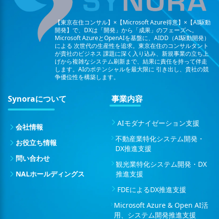
【東京在住コンサル】×【Microsoft Azure得意】×【AI駆動
開発】で、DXは「開発」から「成果」のフェーズへ。
Microsoft AzureとOpenAIを基盤に、AIDD（AI駆動開発）
による
次世代の生産性を追求。東京在住のコンサルタント
が貴社のビジネス
課題に深く入り込み、新規事業の立ち上
げから複雑なシステム刷新まで、結果に責任を持って伴走
します。AIのポテンシャルを最大限に
引き出し、貴社の競
争優位性を構築します。
Synoraについて
事業内容
AIモダナイゼーション支援
会社情報
不動産業特化システム開発・
お役立ち情報
DX推進支援
問い合わせ
観光業特化システム開発・DX
NALホールディングス
推進支援
FDEによるDX推進支援
Microsoft Azure & Open AI活
用、システム開発推進支援